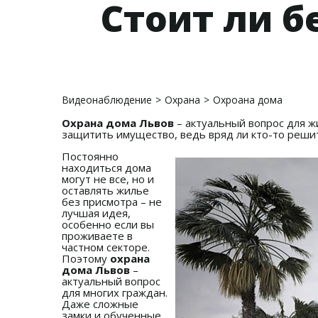
Стоит ли б
Видеонаблюдение
>
Охрана
>
Охроана дома
Охрана дома Львов
– актуальный вопрос для ж
защитить имущество, ведь вряд ли кто-то реши
Постоянно
находиться дома
могут не все, но и
оставлять жилье
без присмотра – не
лучшая идея,
особенно если вы
проживаете в
частном секторе.
Поэтому
охрана
дома Львов
–
актуальный вопрос
для многих граждан.
Даже сложные
замки и обученные