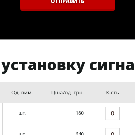
ОТПРАВИТЬ
 установку сигн
Од. вим.
Ціна/од. грн.
К-сть
шт.
160
шт.
640